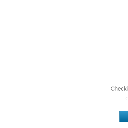
Checki
O